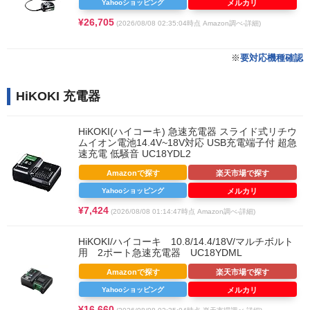
Yahooショッピング
メルカリ
¥26,705
(2026/08/08 02:35:04時点 Amazon調べ-
詳細)
※
要対応機種確認
HiKOKI 充電器
HiKOKI(ハイコーキ) 急速充電器 スライド式リチウ
ムイオン電池14.4V~18V対応 USB充電端子付 超急
速充電 低騒音 UC18YDL2
Amazonで探す
楽天市場で探す
Yahooショッピング
メルカリ
¥7,424
(2026/08/08 01:14:47時点 Amazon調べ-
詳細)
HiKOKI/ハイコーキ 10.8/14.4/18V/マルチボルト
用 2ポート急速充電器 UC18YDML
Amazonで探す
楽天市場で探す
Yahooショッピング
メルカリ
¥16,660