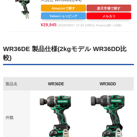
Amazonで探す
楽天市場で探す
Yahooショッピング
メルカリ
¥29,945
(2026/08/07 22:44:20時点 Amazon調べ-
詳細)
WR36DE
製品仕様(2kgモデル WR36DD比
較)
製品名
WR36DE
WR36DD
外観