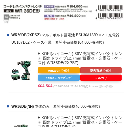
WR36DE(2XPSZ)
マルチボルト蓄電池 BSL36A18BX×２・充電器
UC18YDL2・ケース付属 希望小売価格104,800円(税抜)
HiKOKI(ハイコーキ) 36V 充電式インパクトレン
チ 四角ドライブ12.7mm 蓄電池・充電器・ケー
ス付 WR36DE(2XPSZ)
Amazonで探す
楽天市場で探す
Yahooショッピング
メルカリ
¥64,564
(2026/08/07 22:44:20時点 Amazon調べ-
詳細)
WR36DE(NN)
本体のみ 希望小売価格46,800円(税抜)
HiKOKI(ハイコーキ) 36V 充電式インパクトレン
チ 四角ドライブ12.7mm 蓄電池・充電器・ケー
ス別売 WR36DE(NN)