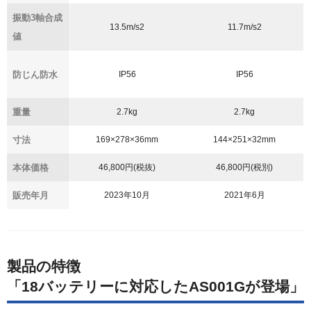
振動3軸合成
13.5m/s
2
11.7m/s2
値
防じん防水
IP56
IP56
重量
2.7kg
2.7kg
寸法
169×278×36mm
144×251×32mm
本体価格
46,800円(税抜)
46,800円(税別)
販売年月
2023年10月
2021年6月
製品の特徴
「18バッテリーに対応したAS001Gが登場」