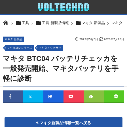
マキタ 
工具
工具 新製品情報
マキタ 新製品
マキタ 新製品
2022年5月5日
2026年7月28日
マキタ18Vシリーズ
マキタアクセサリ
マキタ BTC04 バッテリチェッカを
一般発売開始、マキタバッテリを手
軽に診断
マキタ新製品情報一覧へ戻る