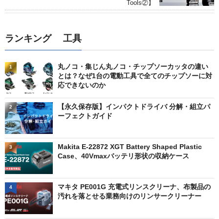
Tools②】
ランキング 工具
丸ノコ・集じん丸ノコ・チップソーカッタの違い
1
とは？なぜ1台の電動工具で全てのチップソーに対
応できないのか
【永久保存版】インパクトドライバ 分解・組立パ
2
ーフェクトガイド
Makita E-22872 XGT Battery Shaped Plastic
3
Case、40Vmaxバッテリ形状の収納ケース
マキタ PE001G 充電式リンスクリーナ、布製品の
4
汚れを落とせる業務向けのリンサークリーナー