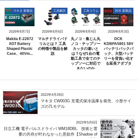
マキタ 新製品
工具解説
工具コラム
DCK 新製品
2026年8月7日
2026年8月6日
2026年8月4日
2026年8月3日
Makita E-22872
マルチドライバド
丸ノコ・集じん丸
DCK
XGT Battery
リルとは？ 工具
ノコ・チップソー
KDBPA5801 58V
Shaped Plastic
の特徴や製品を解
カッタの違いと
バッテリバックパ
Case、40Vm...
説
は？なぜ1台の電
ック、大型バッテ
動工具で全てのチ
リーを背負い化す
ップソーに対応で
る延長アダプタ
きないのか
2022年4月29日
マキタ CW003G 充電式保冷温庫を発売、小形サイ
ズの7Lモデル
2022年5月6日
日立工機 電子パルスドライバ WM18DBL 技術と需
要の共存が叶わなかった意欲作【Shadow of