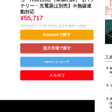
テリー・充電器は別売】※無線連
動対応
¥55,717
(2023/03/11 17:59:37時点 楽天市場調べ-
詳細)
Amazonで探す
楽天市場で探す
工
Yahooショッピング
M
メルカリ
2
2
2