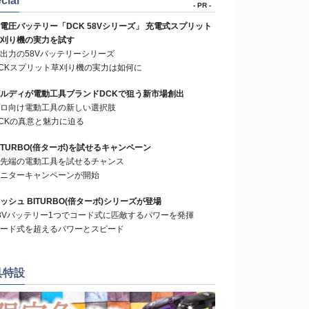
cial
- PR -
電圧バッテリー「DCK 58Vシリーズ」 充電式スプリット
刈り機の実力を試す
出力の58Vバッテリーシリーズ
CKスプリット草刈り機の実力は如何に
ルディが電動工具ブランドDCKで狙う新市場創出
ロ向け電動工具の新しい選択肢
CKの真意と魅力に迫る
ITURBO(倍ターボ)を試せるキャンペーン
先端の電動工具を試せるチャンス
ニターキャンペーンが開始
ッシュ BITURBO(倍ターボ)シリーズが登場
8Vバッテリー1つでコード式に匹敵するパワーを発揮
ード式を超えるパワーとスピード
具特設