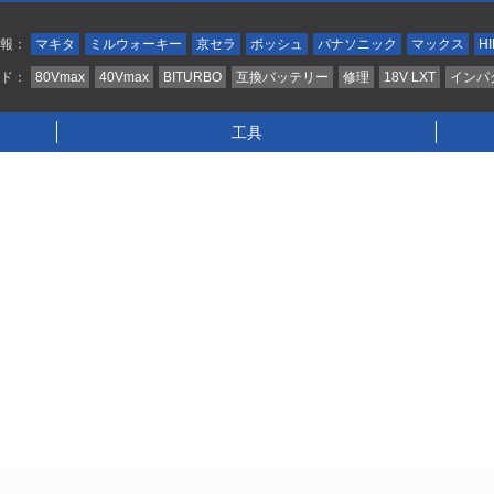
情報：
マキタ
ミルウォーキー
京セラ
ボッシュ
パナソニック
マックス
HI
ンド：
80Vmax
40Vmax
BITURBO
互換バッテリー
修理
18V LXT
インパ
工具