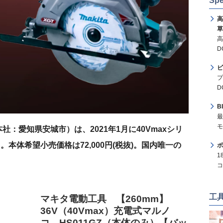
Spe
高
草
高
D
ビ
プ
D
B
最
モ
：愛知県安城市）は、2021年1月に40Vmaxシリ
る。本体希望小売価格は72,000円(税抜)。国内唯一の
ボ
1
コ
工
マキタ電動工具 【260mm】
36V（40Vmax）充電式マルノ
コ HS011GZ（本体のみ）【バッ