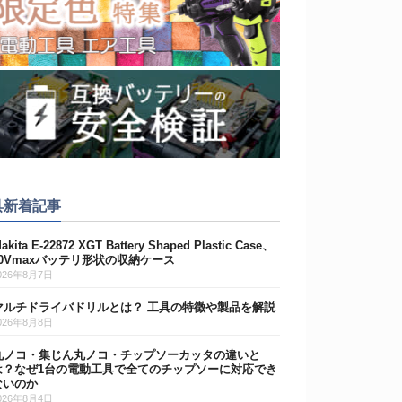
具新着記事
akita E-22872 XGT Battery Shaped Plastic Case、
40Vmaxバッテリ形状の収納ケース
026年8月7日
マルチドライバドリルとは？ 工具の特徴や製品を解説
026年8月8日
丸ノコ・集じん丸ノコ・チップソーカッタの違いと
は？なぜ1台の電動工具で全てのチップソーに対応でき
ないのか
026年8月4日