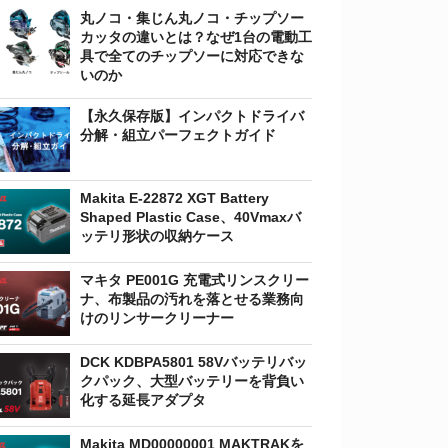
丸ノコ・集じん丸ノコ・チップソー
カッタの違いとは？なぜ1台の電動工
具で全てのチップソーに対応できな
いのか
【永久保存版】インパクトドライバ
分解・組立パーフェクトガイド
Makita E-22872 XGT Battery
Shaped Plastic Case、40Vmaxバ
ッテリ形状の収納ケース
マキタ PE001G 充電式リンスクリー
ナ、布製品の汚れを落とせる業務向
けのリンサークリーナー
DCK KDBPA5801 58Vバッテリバッ
クパック、大型バッテリーを背負い
化する延長アダプタ
Makita MD00000001 MAKTRAKを