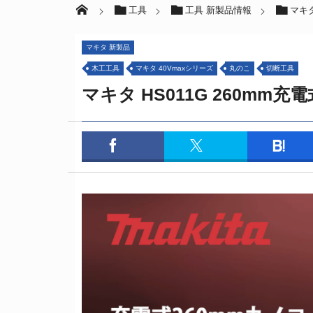
工具
工具 新製品情報
マキ
マキタ 新製品
木工工具
マキタ 40Vmaxシリーズ
丸のこ
切断工具
マキタ HS011G 260mm