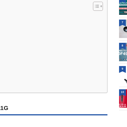
7
8
9
10
1G