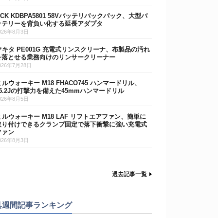
DCK KDBPA5801 58Vバッテリバックパック、大型バ
ッテリーを背負い化する延長アダプタ
026年8月3日
マキタ PE001G 充電式リンスクリーナ、布製品の汚れ
を落とせる業務向けのリンサークリーナー
026年7月28日
ミルウォーキー M18 FHACO745 ハンマードリル、
15.2Jの打撃力を備えた45mmハンマードリル
026年8月5日
ミルウォーキー M18 LAF リフトエアファン、簡単に
取り付けできるクランプ固定で落下衝撃に強い充電式
ファン
026年8月3日
過去記事一覧
具週間記事ランキング