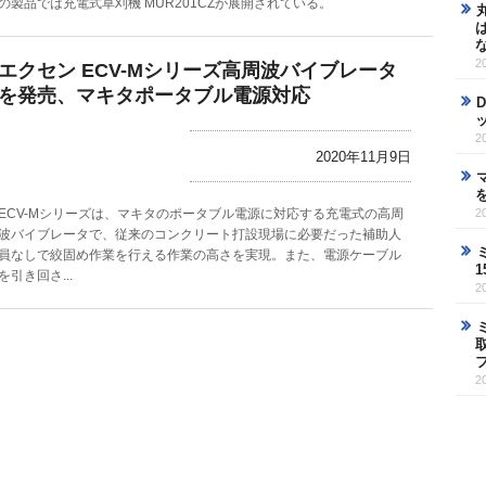
の製品では充電式草刈機 MUR201CZが展開されている。
2
エクセン ECV-Mシリーズ高周波バイブレータ
を発売、マキタポータブル電源対応
2
2020年11月9日
ECV-Mシリーズは、マキタのポータブル電源に対応する充電式の高周
2
波バイブレータで、従来のコンクリート打設現場に必要だった補助人
員なしで絞固め作業を行える作業の高さを実現。また、電源ケーブル
を引き回さ...
2
2