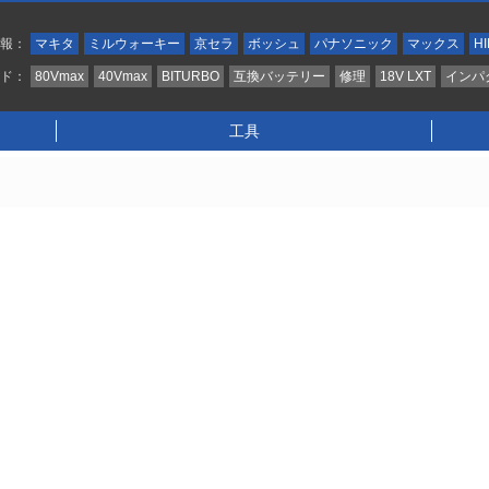
情報：
マキタ
ミルウォーキー
京セラ
ボッシュ
パナソニック
マックス
HI
ンド：
80Vmax
40Vmax
BITURBO
互換バッテリー
修理
18V LXT
インパ
工具