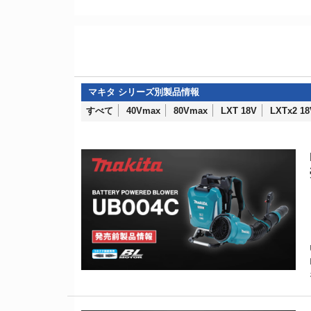
すべて
40Vmax
80Vmax
LXT 18V
LXTx2 18