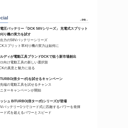
cial
- PR -
電圧バッテリー「DCK 58Vシリーズ」 充電式スプリット
刈り機の実力を試す
出力の58Vバッテリーシリーズ
CKスプリット草刈り機の実力は如何に
ルディが電動工具ブランドDCKで狙う新市場創出
ロ向け電動工具の新しい選択肢
CKの真意と魅力に迫る
ITURBO(倍ターボ)を試せるキャンペーン
先端の電動工具を試せるチャンス
ニターキャンペーンが開始
ッシュ BITURBO(倍ターボ)シリーズが登場
8Vバッテリー1つでコード式に匹敵するパワーを発揮
ード式を超えるパワーとスピード