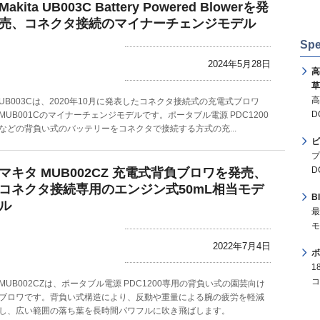
Makita UB003C Battery Powered Blowerを発
売、コネクタ接続のマイナーチェンジモデル
Spe
2024年5月28日
高
草
高
UB003Cは、2020年10月に発表したコネクタ接続式の充電式ブロワ
D
MUB001Cのマイナーチェンジモデルです。ポータブル電源 PDC1200
などの背負い式のバッテリーをコネクタで接続する方式の充...
ビ
プ
D
マキタ MUB002CZ 充電式背負ブロワを発売、
コネクタ接続専用のエンジン式50mL相当モデ
B
ル
最
モ
2022年7月4日
ボ
1
コ
MUB002CZは、ポータブル電源 PDC1200専用の背負い式の園芸向け
ブロワです。背負い式構造により、反動や重量による腕の疲労を軽減
し、広い範囲の落ち葉を長時間パワフルに吹き飛ばします。