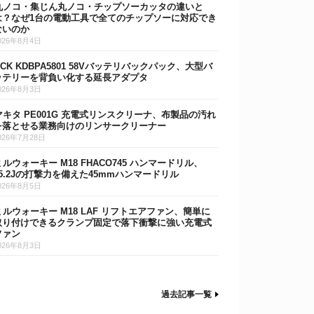
丸ノコ・集じん丸ノコ・チップソーカッタの違いと
は？なぜ1台の電動工具で全てのチップソーに対応でき
ないのか
026年8月4日
DCK KDBPA5801 58Vバッテリバックパック、大型バ
ッテリーを背負い化する延長アダプタ
026年8月3日
マキタ PE001G 充電式リンスクリーナ、布製品の汚れ
を落とせる業務向けのリンサークリーナー
026年7月28日
ミルウォーキー M18 FHACO745 ハンマードリル、
15.2Jの打撃力を備えた45mmハンマードリル
026年8月5日
ミルウォーキー M18 LAF リフトエアファン、簡単に
取り付けできるクランプ固定で落下衝撃に強い充電式
ファン
026年8月3日
過去記事一覧