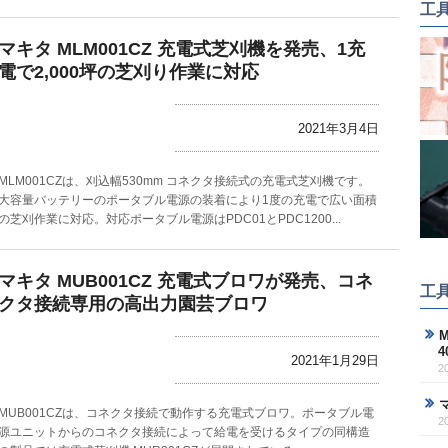
工
マキタ MLM001CZ 充電式芝刈機を発売、1充
電で2,000坪の芝刈り作業に対応
2021年3月4日
MLM001CZは、刈込幅530mm コネクタ接続式の充電式芝刈機です。
大容量バッテリーのポータブル電源の装着により1度の充電で広い面積
の芝刈作業に対応。対応ポータブル電源はPDC01とPDC1200...
マキタ MUB001CZ 充電式ブロワが発売、コネ
工
クタ接続専用の高出力園芸ブロワ
M
2021年1月29日
2
MUB001CZは、コネクタ接続で動作する充電式ブロワ。ポータブル電
2
源ユニットからのコネクタ接続によって給電を受けるタイプの同構造