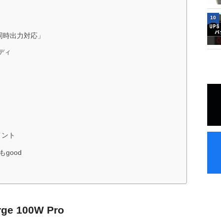
10
ート同時出力対応」
ディ
イント
good
ge 100W Pro