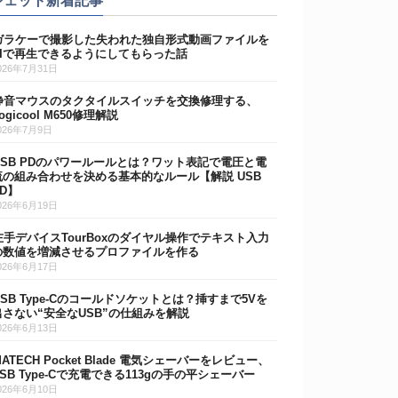
ジェット新着記事
ガラケーで撮影した失われた独自形式動画ファイルを
AIで再生できるようにしてもらった話
026年7月31日
静音マウスのタクタイルスイッチを交換修理する、
ogicool M650修理解説
026年7月9日
USB PDのパワールールとは？ワット表記で電圧と電
流の組み合わせを決める基本的なルール【解説 USB
PD】
026年6月19日
左手デバイスTourBoxのダイヤル操作でテキスト入力
の数値を増減させるプロファイルを作る
026年6月17日
USB Type-Cのコールドソケットとは？挿すまで5Vを
出さない“安全なUSB”の仕組みを解説
026年6月13日
MATECH Pocket Blade 電気シェーバーをレビュー、
USB Type-Cで充電できる113gの手の平シェーバー
026年6月10日