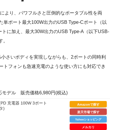
採用により、パワフルさと圧倒的なポータブル性を両
搭載した単ポート最大100W出力のUSB Type-Cポート（以
ートに加え、最大30W出力のUSB Type-A（以下USB-
す。
35%小さいボディを実現しながらも、2ポートの同時利
マートフォンも急速充電のような使い方にも対応でき
対応モデル 販売価格6,980円(税込)
ro (PD 充電器 100W 3ポート
Amazonで探す
タ)
楽天市場で探す
Yahooショッピング
メルカリ