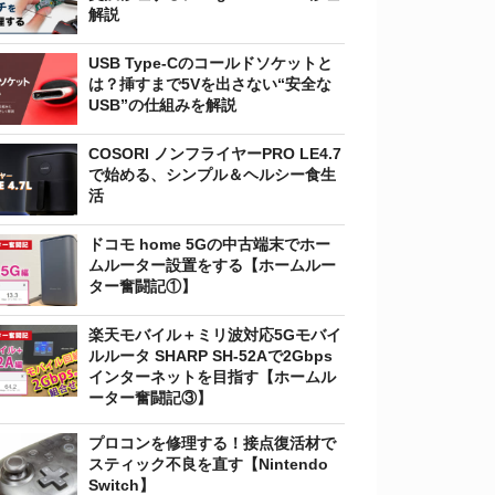
解説
USB Type-Cのコールドソケットと
は？挿すまで5Vを出さない“安全な
USB”の仕組みを解説
COSORI ノンフライヤーPRO LE4.7
で始める、シンプル＆ヘルシー食生
活
ドコモ home 5Gの中古端末でホー
ムルーター設置をする【ホームルー
ター奮闘記①】
楽天モバイル＋ミリ波対応5Gモバイ
ルルータ SHARP SH-52Aで2Gbps
インターネットを目指す【ホームル
ーター奮闘記③】
プロコンを修理する！接点復活材で
スティック不良を直す【Nintendo
Switch】