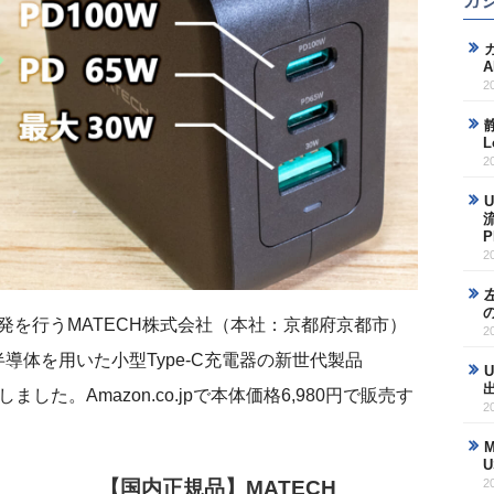
ガ
2
L
2
2
発を行うMATECH株式会社（本社：京都府京都市）
2
半導体を用いた小型Type-C充電器の新世代製品
売しました。Amazon.co.jpで本体価格6,980円で販売す
2
2
【国内正規品】MATECH