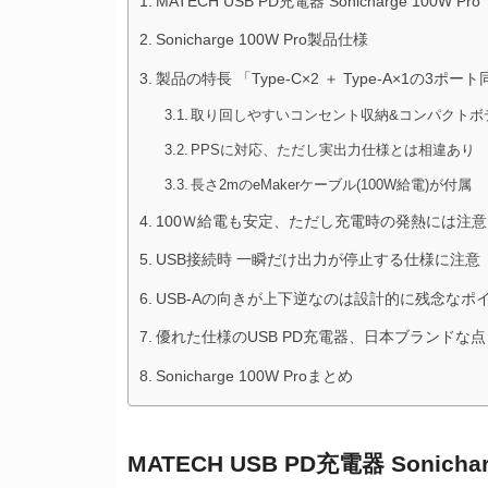
MATECH USB PD充電器 Sonicharge 100W Pro
Sonicharge 100W Pro製品仕様
製品の特長 「Type-C×2 ＋ Type-A×1の3ポ
取り回しやすいコンセント収納&コンパクトボ
PPSに対応、ただし実出力仕様とは相違あり
長さ2mのeMakerケーブル(100W給電)が付属
100Ｗ給電も安定、ただし充電時の発熱には注意
USB接続時 一瞬だけ出力が停止する仕様に注意
USB-Aの向きが上下逆なのは設計的に残念なポ
優れた仕様のUSB PD充電器、日本ブランドな点も
Sonicharge 100W Proまとめ
MATECH USB PD充電器 Sonichar