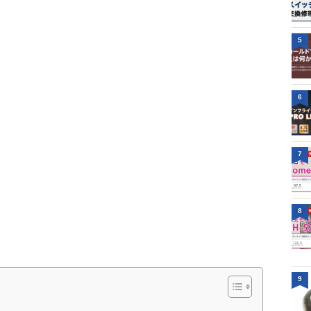
5
6
7
8
9