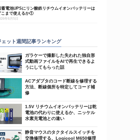
鉛蓄電池UPSにリン酸鉄リチウムイオンバッテリーは
どこまで使えるか①
026年6月5日
ジェット週間記事ランキング
ガラケーで撮影した失われた独自形
式動画ファイルをAIで再生できるよ
うにしてもらった話
ACアダプタのコード断線を修理する
方法、断線個所を特定してコード補
修
1.5V リチウムイオンバッテリーは乾
電池の代わりに使えるか、ニッケル
水素充電池との違い
静音マウスのタクタイルスイッチを
交換修理する、Logicool M650修理