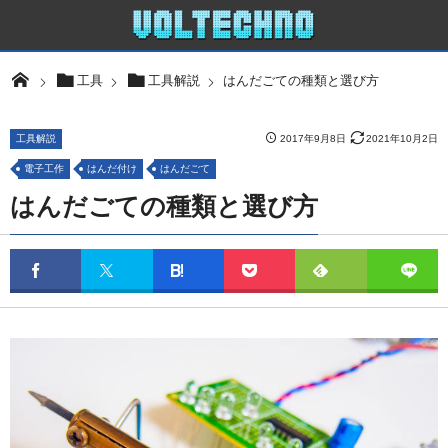
はんだごての種類と選び方
工具
工具解説
工具解説
2017年9月8日
2021年10月2日
電子工作
はんだ付け
はんだごて
はんだごての種類と選び方