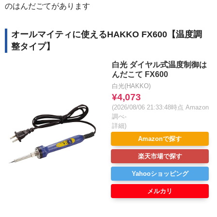
のはんだごてがあります
オールマイティに使えるHAKKO FX600【温度調
整タイプ】
白光 ダイヤル式温度制御は
んだこて FX600
白光(HAKKO)
¥4,073
(2026/08/06 21:33:48時点 Amazon
調べ-
詳細)
Amazonで探す
楽天市場で探す
Yahooショッピング
メルカリ