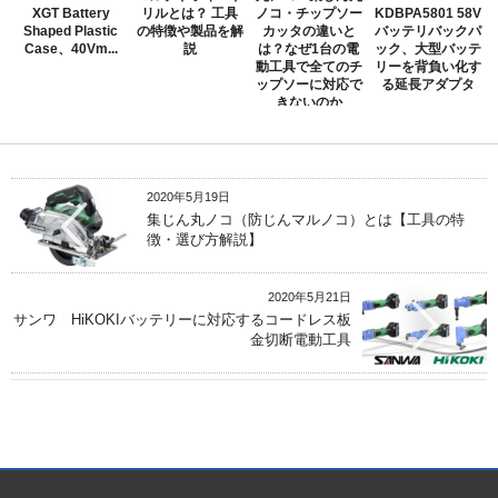
XGT Battery
リルとは？ 工具
ノコ・チップソー
KDBPA5801 58V
Shaped Plastic
の特徴や製品を解
カッタの違いと
バッテリバックパ
Case、40Vm...
説
は？なぜ1台の電
ック、大型バッテ
動工具で全てのチ
リーを背負い化す
ップソーに対応で
る延長アダプタ
きないのか
2020年5月19日
集じん丸ノコ（防じんマルノコ）とは【工具の特
徴・選び方解説】
2020年5月21日
サンワ HiKOKIバッテリーに対応するコードレス板
金切断電動工具