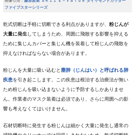
画像引用：
藤原産業 ＳＫ１１ Ｅ－Ｖａｌｕｅ ダイヤモンドカッター
ファイブスターシリーズ
乾式切断は手軽に切断できる利点がありますが、
粉じんが
大量に発生
してしまうため、周囲に飛散する影響を抑える
ために集じんカバーと集じん機を装着して粉じんの飛散を
抑えなければならない場合があります。
粉じんを大量に吸い込むと
塵肺（じんはい）と呼ばれる肺
疾患
を引き起こします。この疾患は根治する治療法が無い
ため粉じんを吸い込まないように予防するしかありませ
ん。作業者のマスク装着は必須であり、さらに周囲への影
響も考えなくてはいけません。
石材切断時に発生する粉じんは細かく大量に発生し通常の