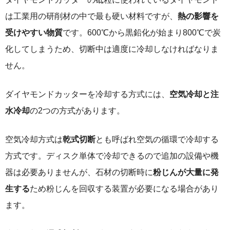
は工業用の研削材の中で最も硬い材料ですが、
熱の影響を
受けやすい物質
です。600℃から黒鉛化が始まり800℃で炭
化してしまうため、切断中は適度に冷却しなければなりま
せん。
ダイヤモンドカッターを冷却する方式には、
空気冷却と注
水冷却
の2つの方式があります。
空気冷却方式は
乾式切断
とも呼ばれ空気の循環で冷却する
方式です。ディスク単体で冷却できるので追加の設備や機
器は必要ありませんが、石材の切断時に
粉じんが大量に発
生する
ため粉じんを回収する装置が必要になる場合があり
ます。