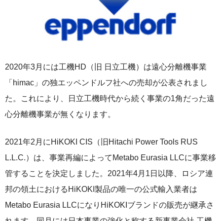
2020年3月には工機HD（旧 日立工機）は遠心分離機事業
「himac」の独エッペンドルフ社への売却が公表されまし
た。これにより、日立工機時代から続く事業の1角だった遠
心分離機事業が無くなります。
2021年2月にHiKOKI CIS（旧Hitachi Power Tools RUS
L.L.C.）は、事業再編によってMetabo Eurasia LLCに事業移
管することを決定しました。2021年4月1日以降、ロシア連
邦の領土におけるHiKOKI製品の唯一の公式輸入業者は
Metabo Eurasia LLCになりHiKOKIブランドの販売が継承さ
れます。同月には日本事業の強化と称する新事業会社 工機