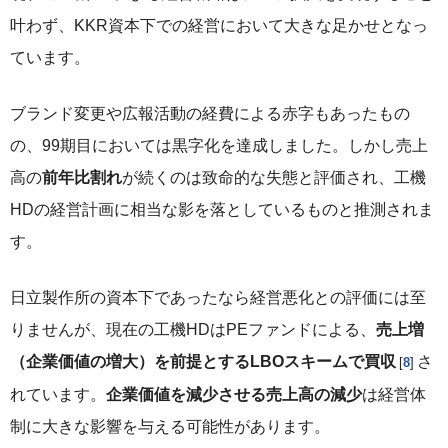
叶わず、KKR資本下での経営において大きな足かせとなっ
ています。
ブランド変更や広報活動の経費による赤字もあったもの
の、99期目においては黒字化を達成しました。しかし売上
高の
前年比割れ
が続くのは致命的な失態と評価され、工機
HDの経営計画に相当な影を落としているものと推測されま
す。
日立製作所の資本下であったなら経営悪化との評価には至
りませんが、現在の工機HDはPEファンドによる、
売上増
（企業価値の増大）を前提とするLBOスキームで買収
さ
8
れています。
企業価値を減少させる売上高の減少
は経営体
制に大きな影響を与える可能性があります。