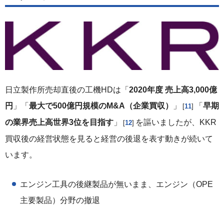
日立製作所売却直後の工機HDは「
2020年度 売上高3,000億
円
」「
最大で500億円規模のM&A（企業買収）
」
「
早期
11
の業界売上高世界3位を目指す
」
を謳いましたが、KKR
12
買収後の経営状態を見ると経営の後退を表す動きが続いて
います。
エンジン工具の後継製品が無いまま、エンジン（OPE
主要製品）分野の撤退