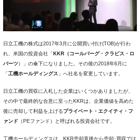
日立工機の株式は2017年3月に公開買い付け(TOB)が行わ
れ、米国の投資会社「
KKR（コールバーグ・クラビス・ロ
バーツ
）」の傘下になりました。その後の2018年6月に
「
工機ホールディングス
」へ社名を変更しています。
日立工機の買収に入札した企業はいくつかありましたが、
その中で最終的な合意に至ったKKRは、企業価値を高めた
後に売却して利益を上げる
プライベート・エクイティ・フ
ァンド
（PEファンド）と呼ばれる投資会社です。
工機ホールディングスは、KKR売却直後から売却･買収では