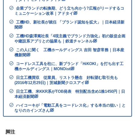
企業ブランドの転換期、どう立ち向かう?広報がリードするコ
ミュニケーション改革｜アドタイ
工機HD、新社長が就任 「ブランド認知を拡大」｜日本経済新
聞
工機HD森澤篤社長「4現主義でブランド力強化」初の販促企画
や建設系アプリとの協業も｜鉄道チャンネル
この人に聞く 工機ホールディングス 吉田 智彦常務｜日本産
機新聞
コードレス工具を柱に、新ブランド「HiKOKI」を打ち出す工
機ホールディングス｜MONOist
日立工機買収 従業員、リストラ懸念 好転望む取引先も
(2016年12月29日)｜茨城新聞クロスアイ
日立工機、米KKR系がTOB発表 特別配当含め1株1450円｜日
本経済新聞
ハイコーキが「電動工具をコードレス化」する本当の狙い｜と
なりのカインズさん
脚注