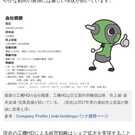
やかな動向の裏側には厳しい現状が続いています。
最新の工機HDの会社概要。工機HDは日立製作所離脱以降、売上減･資
本金減･従業員減が続いている。（現在は2017年度の連結売上収益の数
値に差替え済）
参考：
Company Profile | koki-holdingsパソナ採用ページ
現在の工機HDによる経営戦略はシェア拡大を実現すること