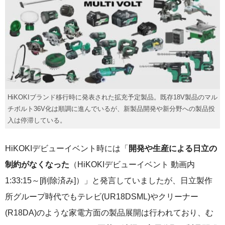
HiKOKIブランド移行時に発表された拡充予定製品。既存18V製品のマル
チボルト36V化は順調に進んでいるが、新製品開発や新分野への製品投
入は停滞している。
HiKOKIデビューイベント時には「
開発や生産による日立の
制約がなくなった
（HiKOKIデビューイベント 動画内
1:33:15～[削除済み]）」と発言していましたが、日立製作
所グループ時代でもテレビ(UR18DSML)やクリーナー
(R18DA)のような家電方面の製品展開は行われており、む