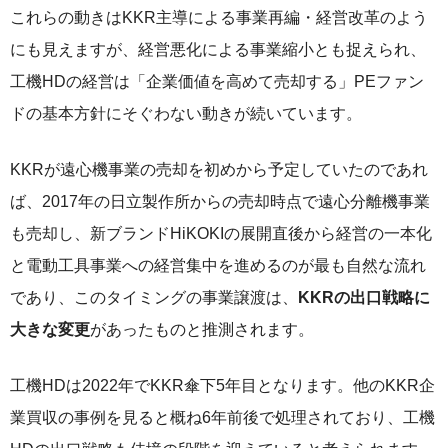
これらの動きはKKR主導による事業再編・経営改革のよう
にも見えますが、経営悪化による事業縮小とも捉えられ、
工機HDの経営は「企業価値を高めて売却する」PEファン
ドの基本方針にそぐわない動きが続いています。
KKRが遠心機事業の売却を初めから予定していたのであれ
ば、2017年の日立製作所からの売却時点で遠心分離機事業
も売却し、新ブランドHiKOKIの展開直後から経営の一本化
と電動工具事業への経営集中を進めるのが最も自然な流れ
であり、このタイミングの事業譲渡は、
KKRの出口戦略に
大きな変更
があったものと推測されます。
工機HDは2022年でKKR傘下5年目となります。他のKKR企
業買収の事例を見ると概ね6年前後で処理されており、工機