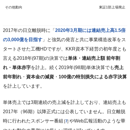
その他動向
東証1部上場廃止
2017年の日立離脱時に「
2020年3月期には連結売上高1.5倍
の3,000億を目指す
」と強気の発言と共に事業構造改革をス
タートさせた工機HDですが、KKR資本下経営の初年度とも
言える2018年(97期)の決算では
単体・連結売上額 前年割
れ・単体赤字
を計上。続く2019年(98期)単体決算でも
売上
前年割れ
・
資本金の減資
・
100億の特別損失による赤字決算
を計上しています。
単体売上では3期連続の売上減を計上しており、連結売上も
2017年（96期）以降正式には公表していません。日立離脱
時に行われたスポンサー番組
やWeb広報活動のような華
7