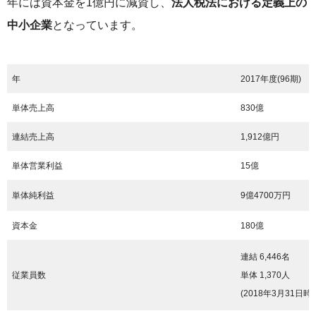
年には資本金を1億円に減資し、
法人税法における定義上の
中小企業
となっています。
年
2017年度(96期)
単体売上高
830億
連結売上高
1,912億円
単体営業利益
15億
単体純利益
9億4700万円
資本金
180億
連結 6,446名
従業員数
単体 1,370人
(2018年3月31日時