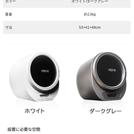
カラー
ホワイト/ダークグレー
重量
約13kg
寸法
53×41×49cm