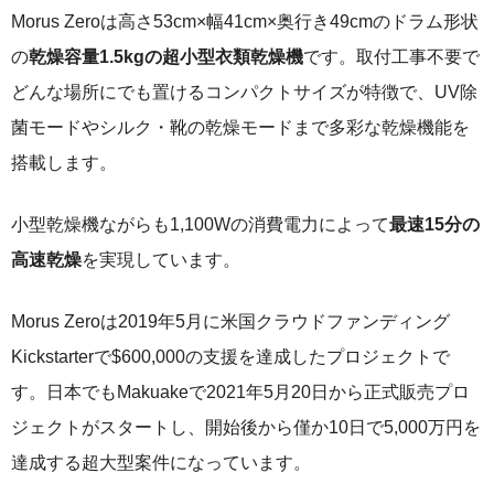
Morus Zeroは高さ53cm×幅41cm×奥行き49cmのドラム形状
の
乾燥容量1.5kgの超小型衣類乾燥機
です。取付工事不要で
どんな場所にでも置けるコンパクトサイズが特徴で、UV除
菌モードやシルク・靴の乾燥モードまで多彩な乾燥機能を
搭載します。
小型乾燥機ながらも1,100Wの消費電力によって
最速15分の
高速乾燥
を実現しています。
Morus Zeroは2019年5月に米国クラウドファンディング
Kickstarterで$600,000の支援を達成したプロジェクトで
す。日本でもMakuakeで2021年5月20日から正式販売プロ
ジェクトがスタートし、開始後から僅か10日で5,000万円を
達成する超大型案件になっています。