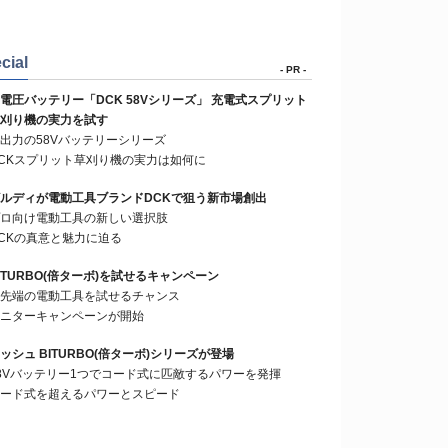
cial
- PR -
電圧バッテリー「DCK 58Vシリーズ」 充電式スプリット
刈り機の実力を試す
出力の58Vバッテリーシリーズ
CKスプリット草刈り機の実力は如何に
ルディが電動工具ブランドDCKで狙う新市場創出
ロ向け電動工具の新しい選択肢
CKの真意と魅力に迫る
ITURBO(倍ターボ)を試せるキャンペーン
先端の電動工具を試せるチャンス
ニターキャンペーンが開始
ッシュ BITURBO(倍ターボ)シリーズが登場
8Vバッテリー1つでコード式に匹敵するパワーを発揮
ード式を超えるパワーとスピード