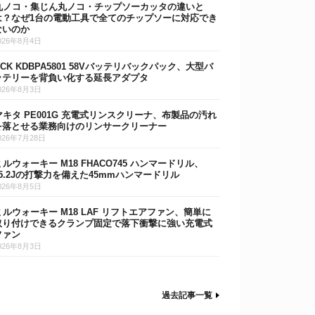
丸ノコ・集じん丸ノコ・チップソーカッタの違いと
は？なぜ1台の電動工具で全てのチップソーに対応でき
ないのか
026年8月4日
DCK KDBPA5801 58Vバッテリバックパック、大型バ
ッテリーを背負い化する延長アダプタ
026年8月3日
マキタ PE001G 充電式リンスクリーナ、布製品の汚れ
を落とせる業務向けのリンサークリーナー
026年7月28日
ミルウォーキー M18 FHACO745 ハンマードリル、
15.2Jの打撃力を備えた45mmハンマードリル
026年8月5日
ミルウォーキー M18 LAF リフトエアファン、簡単に
取り付けできるクランプ固定で落下衝撃に強い充電式
ファン
026年8月3日
過去記事一覧