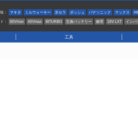
情報：
マキタ
ミルウォーキー
京セラ
ボッシュ
パナソニック
マックス
HI
ンド：
80Vmax
40Vmax
BITURBO
互換バッテリー
修理
18V LXT
インパ
工具