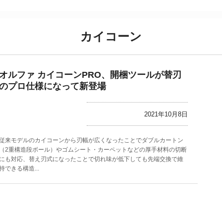
カイコーン
オルファ カイコーンPRO、開梱ツールが替刃
のプロ仕様になって新登場
2021年10月8日
従来モデルのカイコーンから刃幅が広くなったことでダブルカートン
（2重構造段ボール）やゴムシート・カーペットなどの厚手材料の切断
にも対応、替え刃式になったことで切れ味が低下しても先端交換で維
持できる構造...