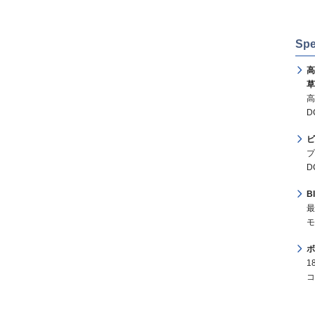
Spe
高
草
高
D
ビ
プ
D
B
最
モ
ボ
1
コ