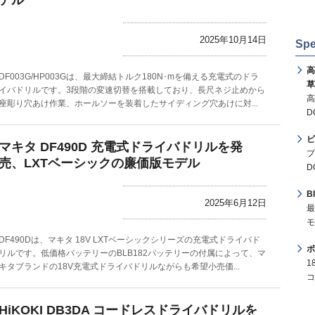
デル
2025年10月14日
Spe
高
DF003G/HP003Gは、最大締結トルク180N･mを備える充電式のドラ
草
イバドリルです。3段階の変速切替を搭載しており、長尺ネジ止めから
高
座彫り穴あけ作業、ホールソーを装着したサイディング穴あけに対...
D
ビ
マキタ DF490D 充電式ドライバドリルを発
プ
売、LXTベーシックの廉価版モデル
D
B
2025年6月12日
最
モ
DF490Dは、マキタ 18V LXTベーシックシリーズの充電式ドライバド
ボ
リルです。低価格バッテリーのBLB182バッテリーの付属によって、マ
1
キタブランドの18V充電式ドライバドリルながらも希望小売価...
コ
HiKOKI DB3DA コードレスドライバドリルを