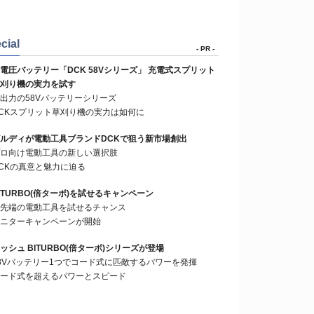
cial
- PR -
電圧バッテリー「DCK 58Vシリーズ」 充電式スプリット
刈り機の実力を試す
出力の58Vバッテリーシリーズ
CKスプリット草刈り機の実力は如何に
ルディが電動工具ブランドDCKで狙う新市場創出
ロ向け電動工具の新しい選択肢
CKの真意と魅力に迫る
ITURBO(倍ターボ)を試せるキャンペーン
先端の電動工具を試せるチャンス
ニターキャンペーンが開始
ッシュ BITURBO(倍ターボ)シリーズが登場
8Vバッテリー1つでコード式に匹敵するパワーを発揮
ード式を超えるパワーとスピード