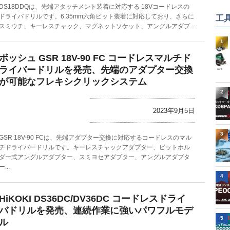
DS18DDQは、先端アタッチメント装着に対応する 18Vコードレスの
ドライバドリルです。6.35mm六角ビット装着に対応しており、さらに
工
スミウチ、キーレスチャック、マグネットソケット、アングルアダプ...
1
ボッシュ GSR 18V-90 FC コードレスマルチド
ライバードリルを発売、先端のアダプター交換
が可能なフレキシクリックシステム
2
2023年9月5日
3
GSR 18V-90 FCは、先端アダプター交換に対応するコードレスのマル
チドライバードリルです。キーレスチャックアダプター、ビットホル
ダー式アングルアダプター、スミヨセアダプター、アングルアダプタ
ー...
4
HiKOKI DS36DC/DV36DC コードレスドライ
バドリルを発売、連続作業に強いパワフルモデ
5
ル