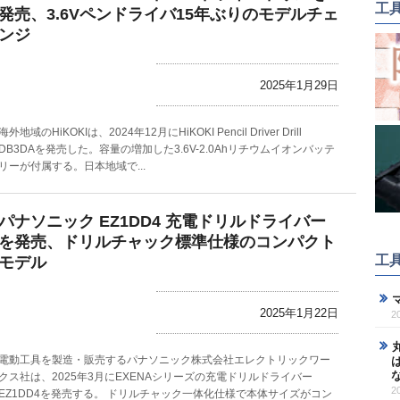
工
発売、3.6Vペンドライバ15年ぶりのモデルチェ
ンジ
2025年1月29日
海外地域のHiKOKIは、2024年12月にHiKOKI Pencil Driver Drill
DB3DAを発売した。容量の増加した3.6V-2.0Ahリチウムイオンバッテ
リーが付属する。日本地域で...
パナソニック EZ1DD4 充電ドリルドライバー
を発売、ドリルチャック標準仕様のコンパクト
工
モデル
2025年1月22日
2
電動工具を製造・販売するパナソニック株式会社エレクトリックワー
クス社は、2025年3月にEXENAシリーズの充電ドリルドライバー
2
EZ1DD4を発売する。 ドリルチャック一体化仕様で本体サイズがコン