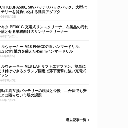
DCK KDBPA5801 58Vバッテリバックパック、大型バ
ッテリーを背負い化する延長アダプタ
026年8月3日
マキタ PE001G 充電式リンスクリーナ、布製品の汚れ
を落とせる業務向けのリンサークリーナー
026年7月28日
ミルウォーキー M18 FHACO745 ハンマードリル、
15.2Jの打撃力を備えた45mmハンマードリル
026年8月5日
ミルウォーキー M18 LAF リフトエアファン、簡単に
取り付けできるクランプ固定で落下衝撃に強い充電式
ファン
026年8月3日
電動工具互換バッテリーの現状と今後 ―合法でも安
全とは限らない市場の課題
026年7月24日
過去記事一覧