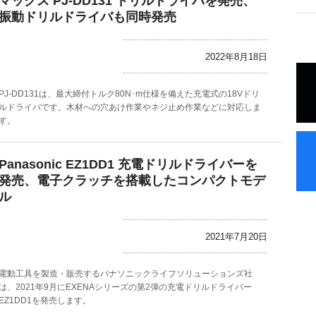
マックス PJ-DD131 ドリルドライバを発売、
振動ドリルドライバも同時発売
2022年8月18日
PJ-DD131は、最大締付トルク80N･m仕様を備えた充電式の18Vドリ
ルドライバです。木材への穴あけ作業やネジ止め作業などに対応しま
す。
Panasonic EZ1DD1 充電ドリルドライバーを
発売、電子クラッチを搭載したコンパクトモデ
ル
2021年7月20日
電動工具を製造・販売するパナソニックライフソリューションズ社
は、2021年9月にEXENAシリーズの第2弾の充電ドリルドライバー
EZ1DD1を発売します。