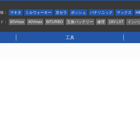
情報：
マキタ
ミルウォーキー
京セラ
ボッシュ
パナソニック
マックス
HI
ンド：
80Vmax
40Vmax
BITURBO
互換バッテリー
修理
18V LXT
インパ
工具