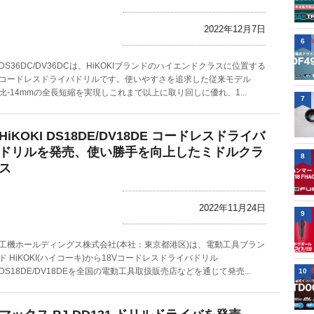
2022年12月7日
6
DS36DC/DV36DCは、HiKOKIブランドのハイエンドクラスに位置する
コードレスドライバドリルです。使いやすさを追求した従来モデル
比-14mmの全長短縮を実現しこれまで以上に取り回しに優れ、1...
7
HiKOKI DS18DE/DV18DE コードレスドライバ
ドリルを発売、使い勝手を向上したミドルクラ
8
ス
2022年11月24日
9
工機ホールディングス株式会社(本社：東京都港区)は、電動工具ブラン
ド HiKOKI(ハイコーキ)から18Vコードレスドライバドリル
DS18DE/DV18DEを全国の電動工具取扱販売店などを通じて発売...
10