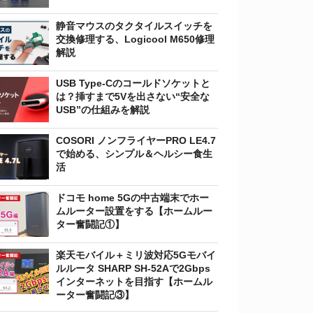
静音マウスのタクタイルスイッチを
交換修理する、Logicool M650修理
解説
USB Type-Cのコールドソケットと
は？挿すまで5Vを出さない“安全な
USB”の仕組みを解説
COSORI ノンフライヤーPRO LE4.7
で始める、シンプル＆ヘルシー食生
活
ドコモ home 5Gの中古端末でホー
ムルーター設置をする【ホームルー
ター奮闘記①】
楽天モバイル＋ミリ波対応5Gモバイ
ルルータ SHARP SH-52Aで2Gbps
インターネットを目指す【ホームル
ーター奮闘記③】