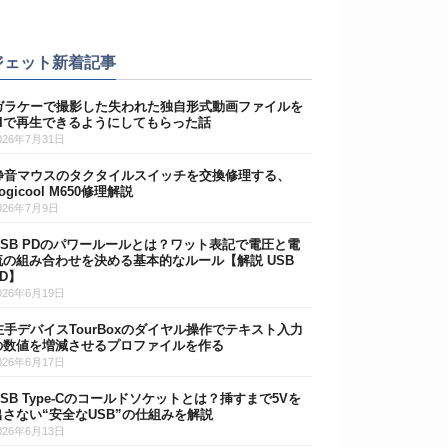
ジェット新着記事
ガラケーで撮影した失われた独自形式動画ファイルを
AIで再生できるようにしてもらった話
026年7月31日
静音マウスのタクタイルスイッチを交換修理する、
ogicool M650修理解説
026年7月9日
USB PDのパワールールとは？ワット表記で電圧と電
流の組み合わせを決める基本的なルール【解説 USB
PD】
026年6月19日
左手デバイスTourBoxのダイヤル操作でテキスト入力
の数値を増減させるプロファイルを作る
026年6月17日
USB Type-Cのコールドソケットとは？挿すまで5Vを
出さない“安全なUSB”の仕組みを解説
026年6月13日