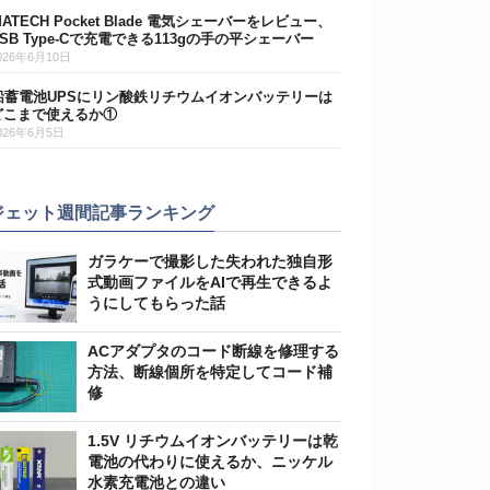
MATECH Pocket Blade 電気シェーバーをレビュー、
USB Type-Cで充電できる113gの手の平シェーバー
026年6月10日
鉛蓄電池UPSにリン酸鉄リチウムイオンバッテリーは
どこまで使えるか①
026年6月5日
ジェット週間記事ランキング
ガラケーで撮影した失われた独自形
式動画ファイルをAIで再生できるよ
うにしてもらった話
ACアダプタのコード断線を修理する
方法、断線個所を特定してコード補
修
1.5V リチウムイオンバッテリーは乾
電池の代わりに使えるか、ニッケル
水素充電池との違い