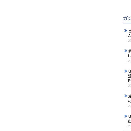
ガ
2
L
2
2
2
2