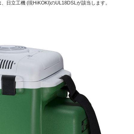
工機 (現HiKOKI)のUL18DSLが該当します。