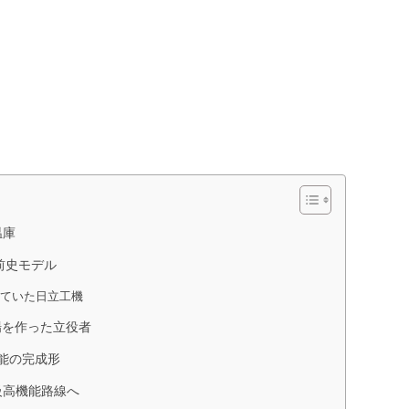
温庫
の前史モデル
していた日立工機
市場を作った立役者
電機能の完成形
高級高機能路線へ