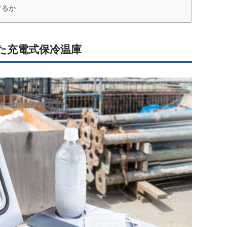
するか
た充電式保冷温庫