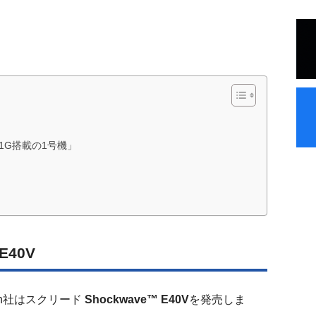
1G搭載の1号機」
E40V
own社はスクリード
Shockwave™ E40V
を発売しま