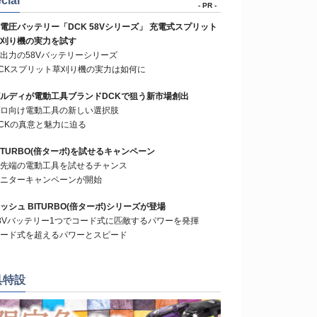
cial
- PR -
電圧バッテリー「DCK 58Vシリーズ」 充電式スプリット
刈り機の実力を試す
出力の58Vバッテリーシリーズ
CKスプリット草刈り機の実力は如何に
ルディが電動工具ブランドDCKで狙う新市場創出
ロ向け電動工具の新しい選択肢
CKの真意と魅力に迫る
ITURBO(倍ターボ)を試せるキャンペーン
先端の電動工具を試せるチャンス
ニターキャンペーンが開始
ッシュ BITURBO(倍ターボ)シリーズが登場
8Vバッテリー1つでコード式に匹敵するパワーを発揮
ード式を超えるパワーとスピード
具特設