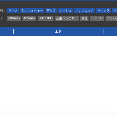
情報：
マキタ
ミルウォーキー
京セラ
ボッシュ
パナソニック
マックス
HI
ンド：
80Vmax
40Vmax
BITURBO
互換バッテリー
修理
18V LXT
インパ
工具