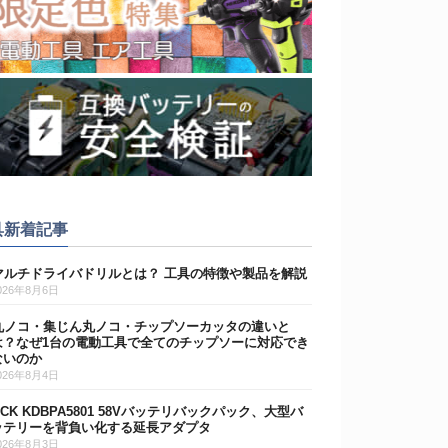
具新着記事
マルチドライバドリルとは？ 工具の特徴や製品を解説
026年8月6日
丸ノコ・集じん丸ノコ・チップソーカッタの違いと
は？なぜ1台の電動工具で全てのチップソーに対応でき
ないのか
026年8月4日
DCK KDBPA5801 58Vバッテリバックパック、大型バ
ッテリーを背負い化する延長アダプタ
026年8月3日