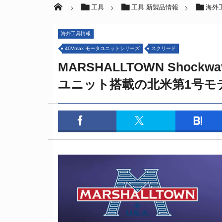
工具
工具 新製品情報
海外
海外工具情報
40Vmax モータユニットシリーズ
スクリード
MARSHALLTOWN Shoc
ユニット搭載の北米第1号モ