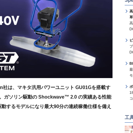
Spe
高
草
高
D
ビ
プ
D
B
最
モ
ボ
own社は、マキタ汎用パワーユニット GU01Gを搭載す
1
。ガソリン駆動の Shockwave™ 2.0 の実績ある性能
コ
動するモデルになり最大90分の連続稼働仕様を備え
工