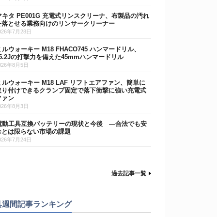
マキタ PE001G 充電式リンスクリーナ、布製品の汚れ
を落とせる業務向けのリンサークリーナー
026年7月28日
ミルウォーキー M18 FHACO745 ハンマードリル、
15.2Jの打撃力を備えた45mmハンマードリル
026年8月5日
ミルウォーキー M18 LAF リフトエアファン、簡単に
取り付けできるクランプ固定で落下衝撃に強い充電式
ファン
026年8月3日
電動工具互換バッテリーの現状と今後 ―合法でも安
全とは限らない市場の課題
026年7月24日
過去記事一覧
具週間記事ランキング