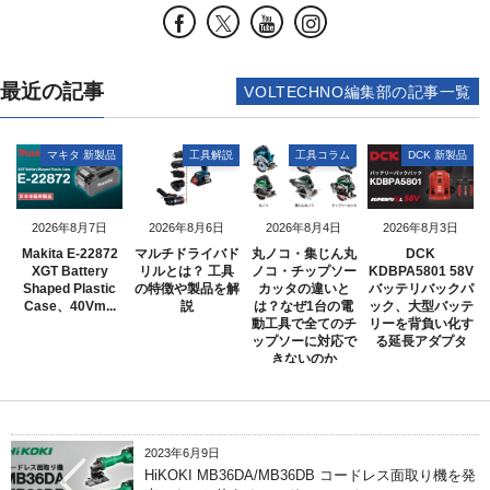
最近の記事
VOLTECHNO編集部の記事一覧
マキタ 新製品
工具解説
工具コラム
DCK 新製品
2026年8月7日
2026年8月6日
2026年8月4日
2026年8月3日
Makita E-22872
マルチドライバド
丸ノコ・集じん丸
DCK
XGT Battery
リルとは？ 工具
ノコ・チップソー
KDBPA5801 58V
Shaped Plastic
の特徴や製品を解
カッタの違いと
バッテリバックパ
Case、40Vm...
説
は？なぜ1台の電
ック、大型バッテ
動工具で全てのチ
リーを背負い化す
ップソーに対応で
る延長アダプタ
きないのか
2023年6月9日
HiKOKI MB36DA/MB36DB コードレス面取り機を発