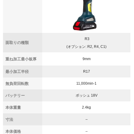
R3
面取りの種類
(オプション: R2, R4, C1)
重ね加工最小板厚
9mm
最小加工半径
R17
無負荷回転数
11,000min-1
バッテリー
ボッシュ 18V
本体重量
2.4kg
寸法
–
本体価格
–