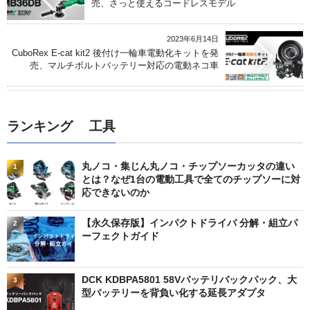
売、さっと使えるコードレスモデル
2023年6月14日
CuboRex E-cat kit2 後付け一輪車電動化キットを発
売、マルチボルトバッテリー対応の電動ネコ車
ランキング 工具
丸ノコ・集じん丸ノコ・チップソーカッタの違い
1
とは？なぜ1台の電動工具で全てのチップソーに対
応できないのか
【永久保存版】インパクトドライバ 分解・組立パ
2
ーフェクトガイド
DCK KDBPA5801 58Vバッテリバックパック、大
3
型バッテリーを背負い化する延長アダプタ