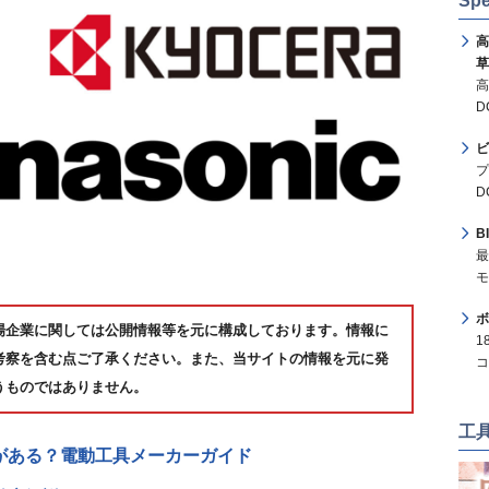
Spe
高
草
高
D
ビ
プ
D
B
最
モ
ボ
場企業に関しては公開情報等を元に構成しております。情報に
1
考察を含む点ご了承ください。また、当サイトの情報を元に発
コ
うものではありません。
工
ーがある？電動工具メーカーガイド