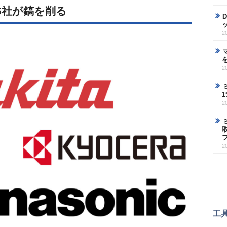
5社が鎬を削る
2
2
2
2
工