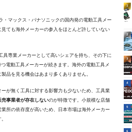
1
京セラ・マックス・パナソニックの国内発の電動工具メー
に見ても海外メーカーの参入をほとんど許していない
2
電動工具専業メーカーとして高いシェアを持ち、その下に
3
業を持つ電動工具メーカーが続きます。海外の電動工具メ
に製品を見る機会はあまり多くありません。
4
ターが無く工具に対する影響力も少ないため、工具業
販売事業者が存在しない
のが特徴です。小規模な店舗
5
営業所の依存度が高いため、日本市場は海外メーカー
す。
6