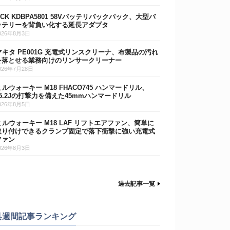
DCK KDBPA5801 58Vバッテリバックパック、大型バ
ッテリーを背負い化する延長アダプタ
026年8月3日
マキタ PE001G 充電式リンスクリーナ、布製品の汚れ
を落とせる業務向けのリンサークリーナー
026年7月28日
ミルウォーキー M18 FHACO745 ハンマードリル、
15.2Jの打撃力を備えた45mmハンマードリル
026年8月5日
ミルウォーキー M18 LAF リフトエアファン、簡単に
取り付けできるクランプ固定で落下衝撃に強い充電式
ファン
026年8月3日
過去記事一覧
具週間記事ランキング