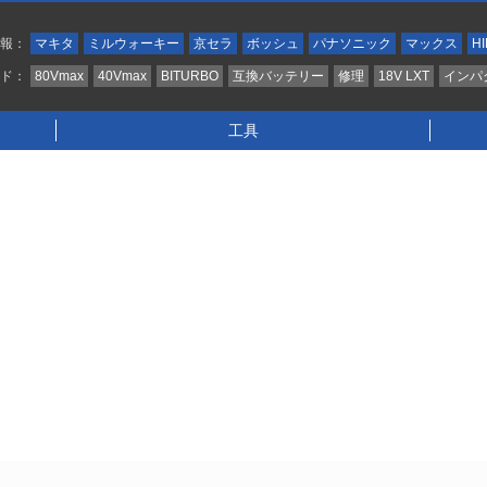
情報：
マキタ
ミルウォーキー
京セラ
ボッシュ
パナソニック
マックス
HI
ンド：
80Vmax
40Vmax
BITURBO
互換バッテリー
修理
18V LXT
インパ
工具