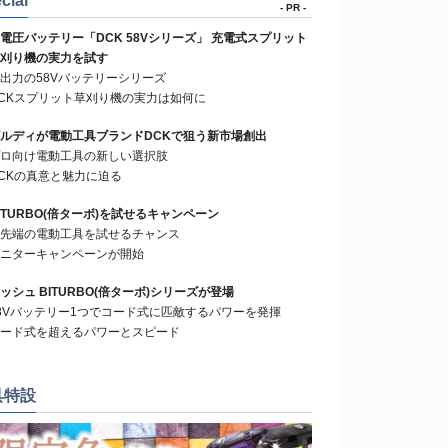
cial
- PR -
電圧バッテリー「DCK 58Vシリーズ」 充電式スプリット
刈り機の実力を試す
出力の58Vバッテリーシリーズ
CKスプリット草刈り機の実力は如何に
ルディが電動工具ブランドDCKで狙う新市場創出
ロ向け電動工具の新しい選択肢
CKの真意と魅力に迫る
ITURBO(倍ターボ)を試せるキャンペーン
先端の電動工具を試せるチャンス
ニターキャンペーンが開始
ッシュ BITURBO(倍ターボ)シリーズが登場
8Vバッテリー1つでコード式に匹敵するパワーを発揮
ード式を超えるパワーとスピード
具特設