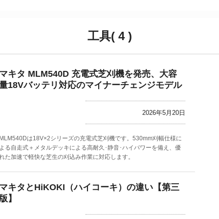
工具( 4 )
マキタ MLM540D 充電式芝刈機を発売、大容
量18Vバッテリ対応のマイナーチェンジモデル
2026年5月20日
MLM540Dは18V×2シリーズの充電式芝刈機です。530mm刈幅仕様に
よる自走式＋メタルデッキによる高耐久･静音･ハイパワーを備え、優
れた加速で軽快な芝生の刈込み作業に対応します。
マキタとHiKOKI（ハイコーキ）の違い【第三
版】