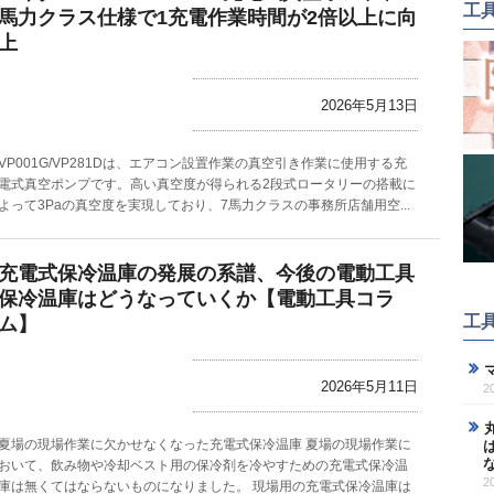
工
馬力クラス仕様で1充電作業時間が2倍以上に向
上
2026年5月13日
VP001G/VP281Dは、エアコン設置作業の真空引き作業に使用する充
電式真空ポンプです。高い真空度が得られる2段式ロータリーの搭載に
よって3Paの真空度を実現しており、7馬力クラスの事務所店舗用空...
充電式保冷温庫の発展の系譜、今後の電動工具
保冷温庫はどうなっていくか【電動工具コラ
工
ム】
2026年5月11日
2
夏場の現場作業に欠かせなくなった充電式保冷温庫 夏場の現場作業に
おいて、飲み物や冷却ベスト用の保冷剤を冷やすための充電式保冷温
2
庫は無くてはならないものになりました。 現場用の充電式保冷温庫は