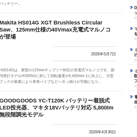
バッテリー...
2
Makita HS014G XGT Brushless Circular
Saw、125mm仕様の40Vmax充電式マルノコ
が登場
2
2026年5月7日
2
HS014Gは、新型の125mmチップソー対応の充電式マルノコです。国
内現行モデルHS005Gに対して回転速度が6,400min-1に向上し、大型
フックの装着により単管パイプなどへ引っ掛けが可能になり...
2
GOODGOODS YC-T120K バッテリー着脱式
LED投光器、マキタ18Vバッテリ対応 5,800lm
2
無段階調光モデル
2026年4月30日