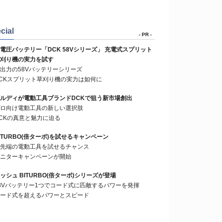
cial
- PR -
電圧バッテリー「DCK 58Vシリーズ」 充電式スプリット
刈り機の実力を試す
出力の58Vバッテリーシリーズ
CKスプリット草刈り機の実力は如何に
ルディが電動工具ブランドDCKで狙う新市場創出
ロ向け電動工具の新しい選択肢
CKの真意と魅力に迫る
ITURBO(倍ターボ)を試せるキャンペーン
先端の電動工具を試せるチャンス
ニターキャンペーンが開始
ッシュ BITURBO(倍ターボ)シリーズが登場
8Vバッテリー1つでコード式に匹敵するパワーを発揮
ード式を超えるパワーとスピード