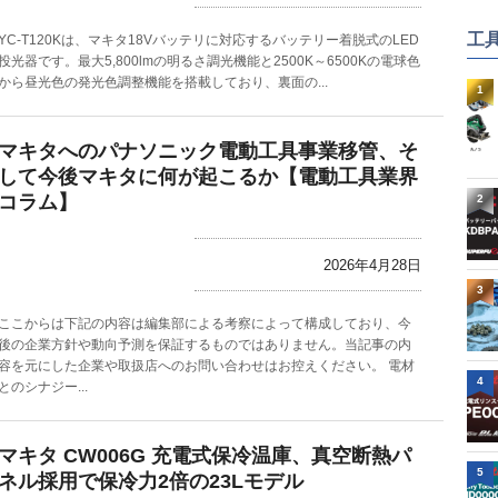
工
YC-T120Kは、マキタ18Vバッテリに対応するバッテリー着脱式のLED
投光器です。最大5,800lmの明るさ調光機能と2500K～6500Kの電球色
から昼光色の発光色調整機能を搭載しており、裏面の...
1
マキタへのパナソニック電動工具事業移管、そ
して今後マキタに何が起こるか【電動工具業界
コラム】
2
2026年4月28日
3
ここからは下記の内容は編集部による考察によって構成しており、今
後の企業方針や動向予測を保証するものではありません。当記事の内
容を元にした企業や取扱店へのお問い合わせはお控えください。 電材
4
とのシナジー...
マキタ CW006G 充電式保冷温庫、真空断熱パ
5
ネル採用で保冷力2倍の23Lモデル