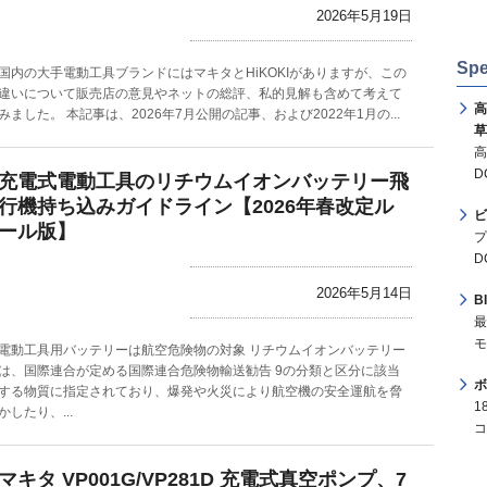
2026年5月19日
Spe
国内の大手電動工具ブランドにはマキタとHiKOKIがありますが、この
違いについて販売店の意見やネットの総評、私的見解も含めて考えて
高
みました。 本記事は、2026年7月公開の記事、および2022年1月の...
草
高
D
充電式電動工具のリチウムイオンバッテリー飛
行機持ち込みガイドライン【2026年春改定ル
ビ
ール版】
プ
D
2026年5月14日
B
最
モ
電動工具用バッテリーは航空危険物の対象 リチウムイオンバッテリー
は、国際連合が定める国際連合危険物輸送勧告 9の分類と区分に該当
ボ
する物質に指定されており、爆発や火災により航空機の安全運航を脅
1
かしたり、...
コ
マキタ VP001G/VP281D 充電式真空ポンプ、7