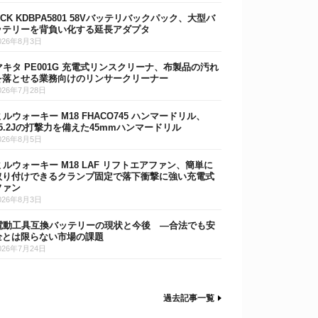
DCK KDBPA5801 58Vバッテリバックパック、大型バ
ッテリーを背負い化する延長アダプタ
026年8月3日
マキタ PE001G 充電式リンスクリーナ、布製品の汚れ
を落とせる業務向けのリンサークリーナー
026年7月28日
ミルウォーキー M18 FHACO745 ハンマードリル、
15.2Jの打撃力を備えた45mmハンマードリル
026年8月5日
ミルウォーキー M18 LAF リフトエアファン、簡単に
取り付けできるクランプ固定で落下衝撃に強い充電式
ファン
026年8月3日
電動工具互換バッテリーの現状と今後 ―合法でも安
全とは限らない市場の課題
026年7月24日
過去記事一覧