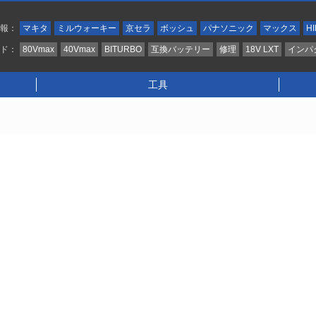
情報：
マキタ
ミルウォーキー
京セラ
ボッシュ
パナソニック
マックス
HI
ンド：
80Vmax
40Vmax
BITURBO
互換バッテリー
修理
18V LXT
インパ
工具