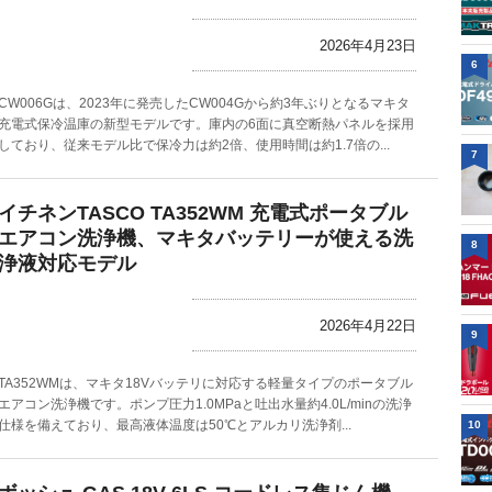
2026年4月23日
6
CW006Gは、2023年に発売したCW004Gから約3年ぶりとなるマキタ
充電式保冷温庫の新型モデルです。庫内の6面に真空断熱パネルを採用
しており、従来モデル比で保冷力は約2倍、使用時間は約1.7倍の...
7
イチネンTASCO TA352WM 充電式ポータブル
エアコン洗浄機、マキタバッテリーが使える洗
8
浄液対応モデル
2026年4月22日
9
TA352WMは、マキタ18Vバッテリに対応する軽量タイプのポータブル
エアコン洗浄機です。ポンプ圧力1.0MPaと吐出水量約4.0L/minの洗浄
仕様を備えており、最高液体温度は50℃とアルカリ洗浄剤...
10