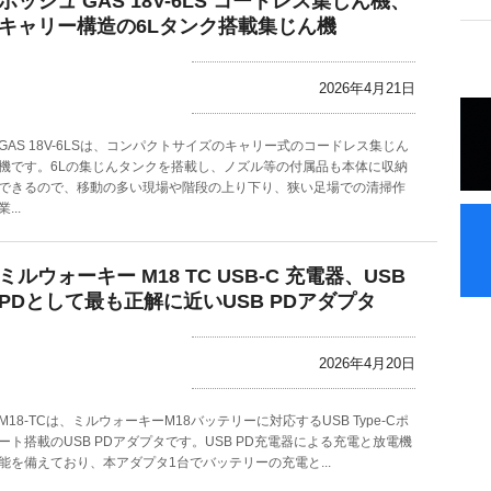
ボッシュ GAS 18V-6LS コードレス集じん機、
キャリー構造の6Lタンク搭載集じん機
2026年4月21日
GAS 18V-6LSは、コンパクトサイズのキャリー式のコードレス集じん
機です。6Lの集じんタンクを搭載し、ノズル等の付属品も本体に収納
できるので、移動の多い現場や階段の上り下り、狭い足場での清掃作
業...
ミルウォーキー M18 TC USB-C 充電器、USB
PDとして最も正解に近いUSB PDアダプタ
2026年4月20日
M18-TCは、ミルウォーキーM18バッテリーに対応するUSB Type-Cポ
ート搭載のUSB PDアダプタです。USB PD充電器による充電と放電機
能を備えており、本アダプタ1台でバッテリーの充電と...