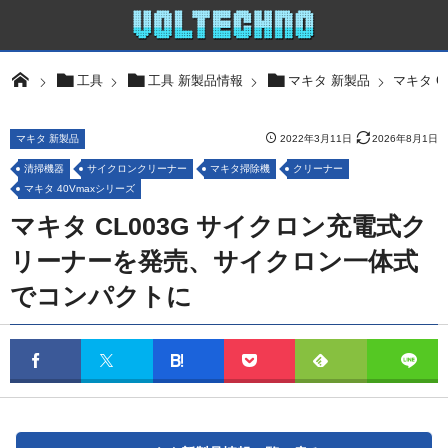
マキタ 
工具
工具 新製品情報
マキタ 新製品
マキタ 新製品
2022年3月11日
2026年8月1日
清掃機器
サイクロンクリーナー
マキタ掃除機
クリーナー
マキタ 40Vmaxシリーズ
マキタ CL003G サイクロン充電式ク
リーナーを発売、サイクロン一体式
でコンパクトに