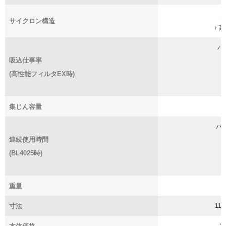
サイクロン構造
＋高
パ
吸込仕事率
(高性能フィルタEX時)
集じん容量
パ
連続使用時間
強
(BL4025時)
標
エ
重量
寸法
110