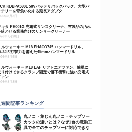
DCK KDBPA5801 58Vバッテリバックパック、大型バ
ッテリーを背負い化する延長アダプタ
026年8月3日
マキタ PE001G 充電式リンスクリーナ、布製品の汚れ
を落とせる業務向けのリンサークリーナー
026年7月28日
ミルウォーキー M18 FHACO745 ハンマードリル、
15.2Jの打撃力を備えた45mmハンマードリル
026年8月5日
ミルウォーキー M18 LAF リフトエアファン、簡単に
取り付けできるクランプ固定で落下衝撃に強い充電式
ファン
026年8月3日
具週間記事ランキング
丸ノコ・集じん丸ノコ・チップソー
カッタの違いとは？なぜ1台の電動工
具で全てのチップソーに対応できな