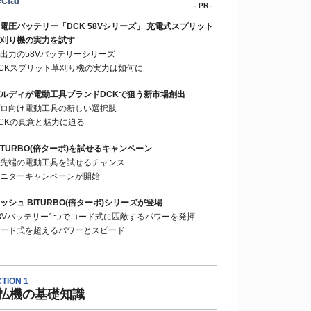
cial
- PR -
電圧バッテリー「DCK 58Vシリーズ」 充電式スプリット
刈り機の実力を試す
出力の58Vバッテリーシリーズ
CKスプリット草刈り機の実力は如何に
ルディが電動工具ブランドDCKで狙う新市場創出
ロ向け電動工具の新しい選択肢
CKの真意と魅力に迫る
ITURBO(倍ターボ)を試せるキャンペーン
先端の電動工具を試せるチャンス
ニターキャンペーンが開始
ッシュ BITURBO(倍ターボ)シリーズが登場
8Vバッテリー1つでコード式に匹敵するパワーを発揮
ード式を超えるパワーとスピード
TION 1
払機の基礎知識