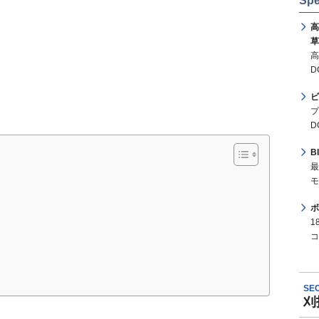
Spe
高
草
高
D
ビ
プ
D
B
最
モ
ボ
1
コ
SEC
刈