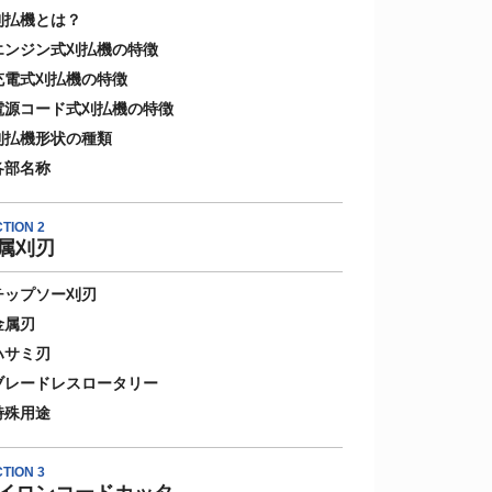
刈払機とは？
エンジン式刈払機の特徴
充電式刈払機の特徴
電源コード式刈払機の特徴
刈払機形状の種類
各部名称
TION 2
属刈刃
チップソー刈刃
金属刃
ハサミ刃
ブレードレスロータリー
特殊用途
TION 3