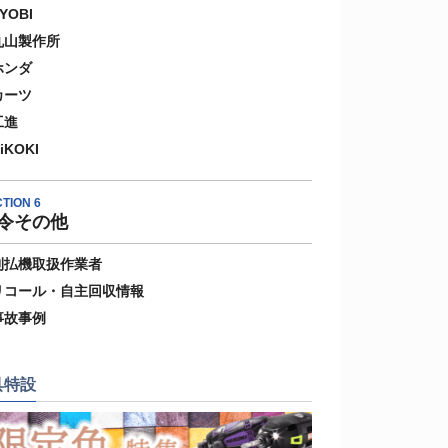
YOBI
丸山製作所
ホンダ
カーツ
工進
iKOKI
TION 6
令その他
刈払機取扱作業者
リコール・自主回収情報
事故事例
具特設