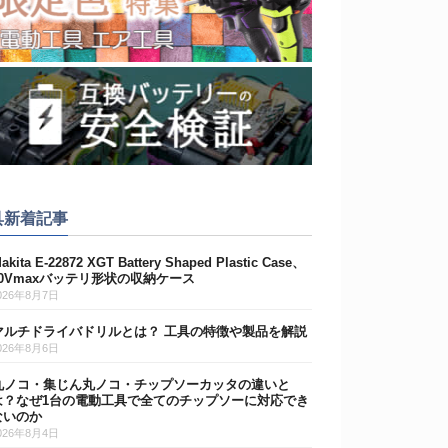
具新着記事
akita E-22872 XGT Battery Shaped Plastic Case、
40Vmaxバッテリ形状の収納ケース
026年8月7日
マルチドライバドリルとは？ 工具の特徴や製品を解説
026年8月6日
丸ノコ・集じん丸ノコ・チップソーカッタの違いと
は？なぜ1台の電動工具で全てのチップソーに対応でき
ないのか
026年8月4日