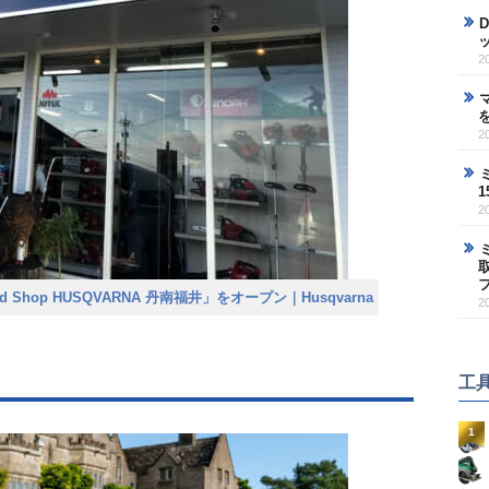
2
2
2
Shop HUSQVARNA 丹南福井」をオープン｜Husqvarna
2
工
1