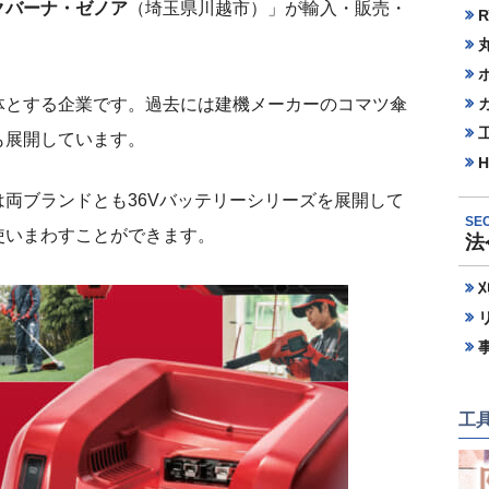
クバーナ・ゼノア
（埼玉県川越市）」が輸入・販売・
R
体とする企業です。過去には建機メーカーのコマツ傘
も展開しています。
H
両ブランドとも36Vバッテリーシリーズを展開して
SEC
使いまわすことができます。
法
工