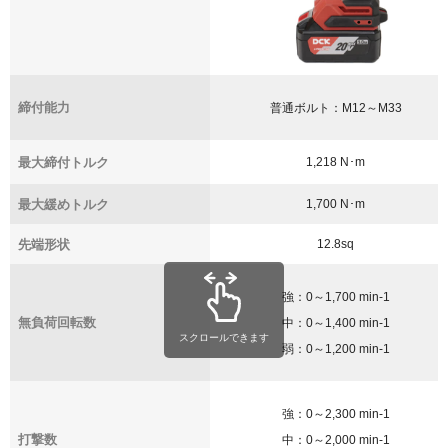
締付能力
普通ボルト：M12～M33
最大締付トルク
1,218 N･m
最大緩めトルク
1,700 N･m
先端形状
12.8sq
強：0～1,700 min
-1
無負荷回転数
中：0～1,400 min
-1
スクロールできます
弱：0～1,200 min
-1
強：0～2,300 min
-1
打撃数
中：0～2,000 min
-1