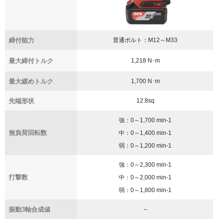
締付能力
普通ボルト：M12～M33
最大締付トルク
1,218 N･m
最大緩めトルク
1,700 N･m
先端形状
12.8sq
強：0～1,700 min
-1
無負荷回転数
中：0～1,400 min
-1
弱：0～1,200 min
-1
強：0～2,300 min
-1
打撃数
中：0～2,000 min
-1
弱：0～1,800 min
-1
振動3軸合成値
–