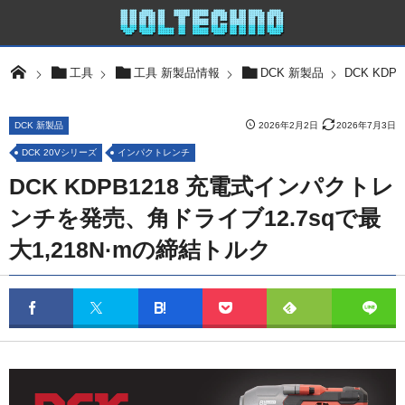
DCK KD
工具
工具 新製品情報
DCK 新製品
DCK 新製品
2026年2月2日
2026年7月3日
DCK 20Vシリーズ
インパクトレンチ
DCK KDPB1218 充電式インパクトレ
ンチを発売、角ドライブ12.7sqで最
大1,218N·mの締結トルク