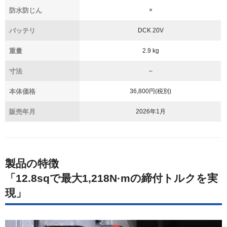
防水防じん
×
バッテリ
DCK 20V
重量
2.9 kg
寸法
–
本体価格
36,800円(税別)
販売年月
2026年1月
製品の特徴
「12.8sqで最大1,218N·mの締付トルクを実
現」