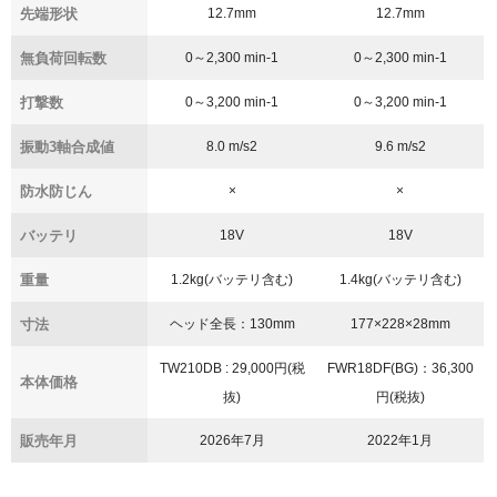
先端形状
12.7mm
12.7mm
無負荷回転数
0～2,300 min
-1
0～2,300 min
-1
打撃数
0～3,200 min
-1
0～3,200 min
-1
振動3軸合成値
8.0 m/s
2
9.6 m/s
2
防水防じん
×
×
バッテリ
18V
18V
重量
1.2kg(バッテリ含む)
1.4kg(バッテリ含む)
寸法
ヘッド全長：130mm
177×228×28mm
TW210DB : 29,000円(税
FWR18DF(BG)：36,300
本体価格
抜)
円(税抜)
販売年月
2026年7月
2022年1月