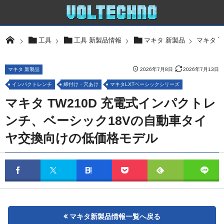
マキタ 
工具
工具 新製品情報
マキタ 新製品
マキタ 新製品
2026年7月8日
2026年7月13日
インパクトレンチ
締付け・穴あけ
マキタLXTベーシックシリーズ
マキタ TW210D 充電式インパクトレ
ンチ、ベーシック18Vの自動車タイ
ヤ交換向けの低価格モデル
マキタ新製品情報一覧へ戻る