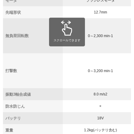
モータ
ブラシレスモータ
先端形状
12.7mm
無負荷回転数
0～2,300 min
-1
スクロールできます
打撃数
0～3,200 min
-1
振動3軸合成値
8.0 m/s
2
防水防じん
×
バッテリ
18V
重量
1.2kg(バッテリ含む)