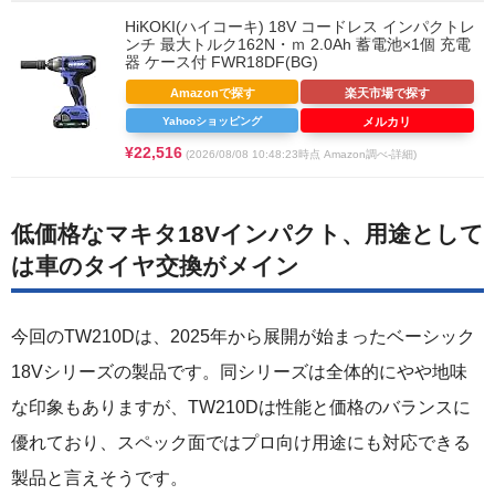
HiKOKI(ハイコーキ) 18V コードレス インパクトレ
ンチ 最大トルク162N・ｍ 2.0Ah 蓄電池×1個 充電
器 ケース付 FWR18DF(BG)
Amazonで探す
楽天市場で探す
Yahooショッピング
メルカリ
¥22,516
(2026/08/08 10:48:23時点 Amazon調べ-
詳細)
低価格なマキタ18Vインパクト、用途として
は車のタイヤ交換がメイン
今回のTW210Dは、2025年から展開が始まったベーシック
18Vシリーズの製品です。同シリーズは全体的にやや地味
な印象もありますが、TW210Dは性能と価格のバランスに
優れており、スペック面ではプロ向け用途にも対応できる
製品と言えそうです。