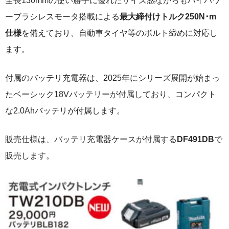
全長130mmの使い勝手に優れたサイズ感ながらもハイパワ
ーブラシレスモータ搭載による
最大締付けトルク250N･m
仕様
を備えており、自動車タイヤ等のボルト締めに対応し
ます。
付属のバッテリ充電器は、2025年にシリーズ展開が始まっ
たベーシック18Vバッテリーが付属しており、コンパクト
な2.0Ahバッテリが付属します。
販売仕様は、バッテリ充電器ケースが付属する
DF491DB
で
販売します。