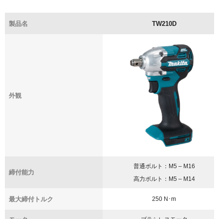
製品名
TW210D
外観
普通ボルト：M5 – M16
締付能力
高力ボルト：M5 – M14
最大締付トルク
250 N･m